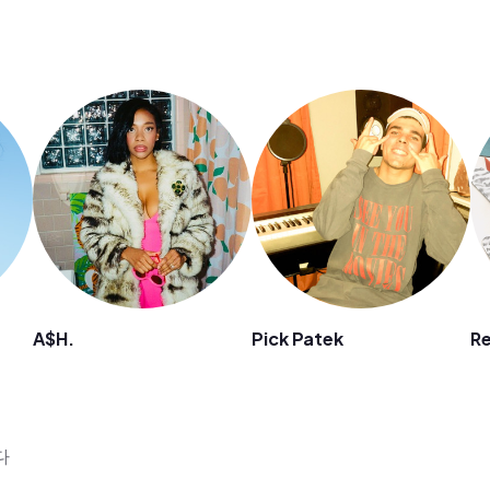
A$H.
Pick Patek
R
리다