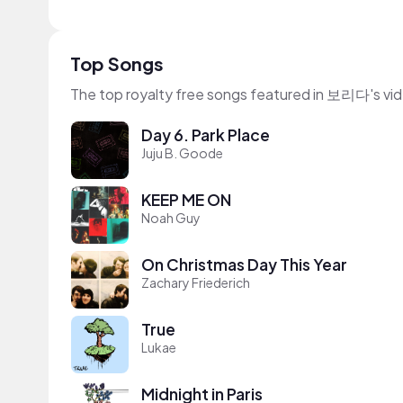
Top Songs
The top royalty free songs featured in 보리다's vi
Day 6. Park Place
Juju B. Goode
KEEP ME ON
Noah Guy
On Christmas Day This Year
Zachary Friederich
True
Lukae
Midnight in Paris