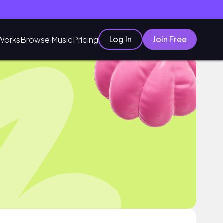
Log In
Join Free
Works
Browse Music
Pricing