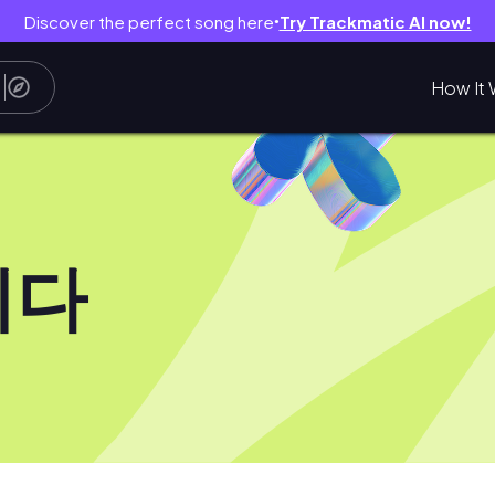
Discover the perfect song here
Try Trackmatic AI now!
●
How It 
리다