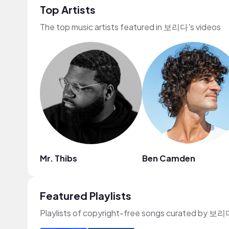
Top Artists
The top music artists featured in 보리다's videos
Mr. Thibs
Ben Camden
Featured Playlists
Playlists of copyright-free songs curated by 보