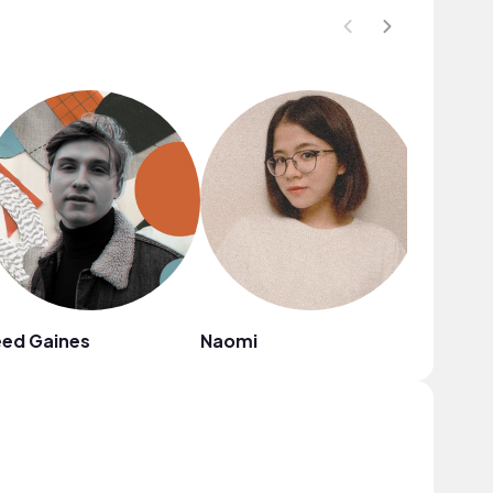
eed Gaines
Naomi
D. Saun