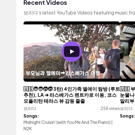
Recent Videos
보리다's latest YouTube Videos featuring music fr
🇺🇸🧑‍🧑‍🧒‍🧒 3탄) 4인가족 엘에이 탐방 (루트
🇺🇸
추천), LA ➔ 라스베가스 렌트카로 이동, 코스
눈물나는
모폴리탄 테라스 뷰 감동 줄줄
말리부
보리다
258 views
보리다
Songs:
Songs
Midnight Cruisin' (with You Me And The Piano)
|
N2K