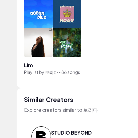
Lim
Playlist by
보리다
-
86 songs
Similar Creators
Explore creators similar to 보리다
STUDIO BEYOND