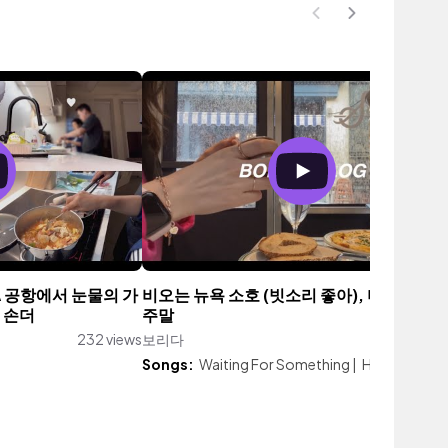
LA 공항에서 눈물의 가
비오는 뉴욕 소호 (빗소리 좋아), 미국 직장
 손더
주말
232 views
보리다
435 vie
Songs:
Waiting For Something
|
Happy Ballo