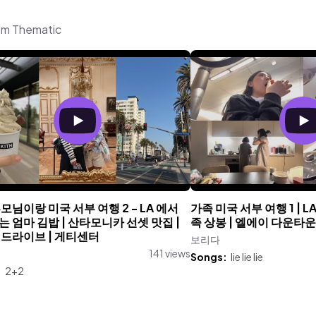
om Thematic
 부모님이랑 미국 서부 여행 2 - LA 에서
가족 미국 서부 여행 1 | 
 엄마 김밥 | 산타모니카 선셋 맛집 |
족 상봉 | 엘에이 다운타운
 드라이브 | 게티센터
보리다
141 views
Songs:
lie lie lie
:
2+2