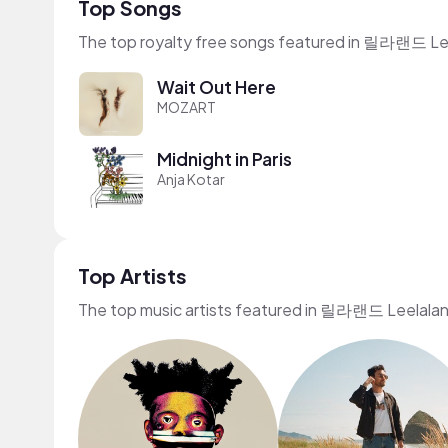
Top Songs
The top royalty free songs featured in 릴라랜드 Lee
Wait Out Here
MOZART
Midnight in Paris
Anja Kotar
Top Artists
The top music artists featured in 릴라랜드 Leelalan