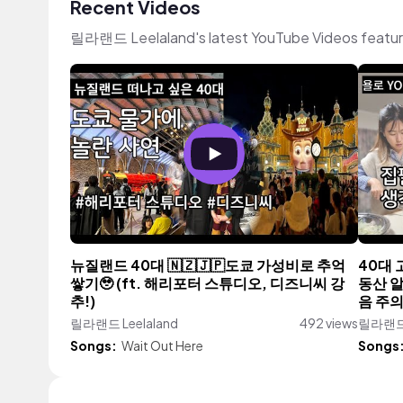
Recent Videos
릴라랜드 Leelaland's latest YouTube Videos featur
뉴질랜드 40대 🇳🇿🇯🇵도쿄 가성비로 추억
40대 
쌓기🥹 (ft. 해리포터 스튜디오, 디즈니씨 강
동산 알
추!)
음 주의
릴라랜드 Leelaland
492 views
릴라랜드 
Songs:
Wait Out Here
Songs