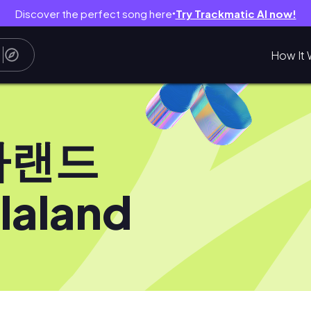
Discover the perfect song here
Try Trackmatic AI now!
●
How It 
라랜드
laland