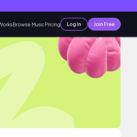
Log In
Join Free
Works
Browse Music
Pricing