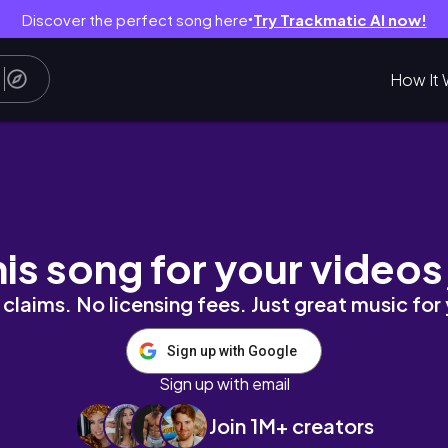
Discover the perfect song here
Try Trackmatic AI now!
●
How It 
й, книги, литры кофе, гуляния и рукоделие🌳📖🧋
his song for your videos
claims. No licensing fees. Just great music for
Sign up with Google
Sign up with email
Join 1M+ creators