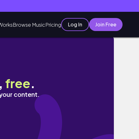
Log In
Join Free
Works
Browse Music
Pricing
,
free
.
 your content.