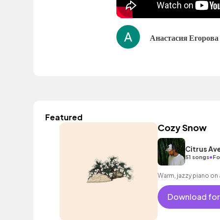
Анастасия Егорова
Featured
Cozy Snow
Citrus Av
•
51 songs
Fo
Warm, jazzy piano on 
Download for