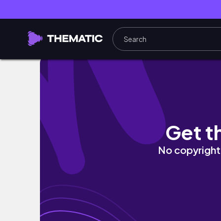
влог из лета обычной девушки: день с подруго
Get t
No copyright 