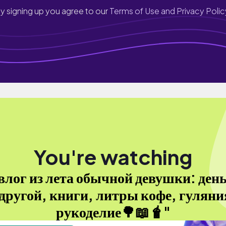
y signing up you agree to our
Terms of Use and Privacy Polic
You're watching
влог из лета обычной девушки: день
другой, книги, литры кофе, гуляни
рукоделие🌳📖🧋"