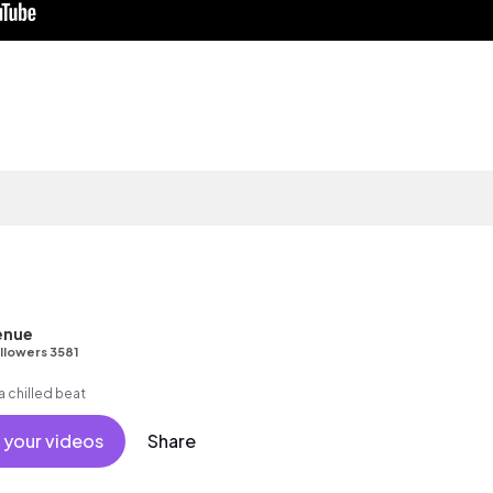
enue
llowers 3581
a chilled beat
 your videos
Share