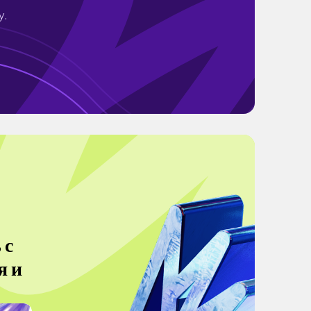
y.
 с
я и