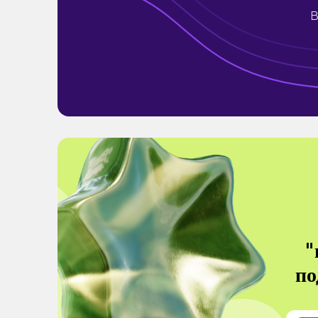
B
"
по