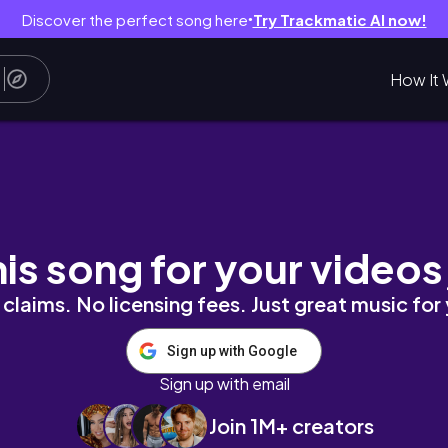
Discover the perfect song here
Try Trackmatic AI now!
●
How It 
 2 คืน กิน เที่ยว ไหว้พระ🌟
his song for your videos
claims. No licensing fees. Just great music for
Sign up with Google
Sign up with email
Join 1M+ creators