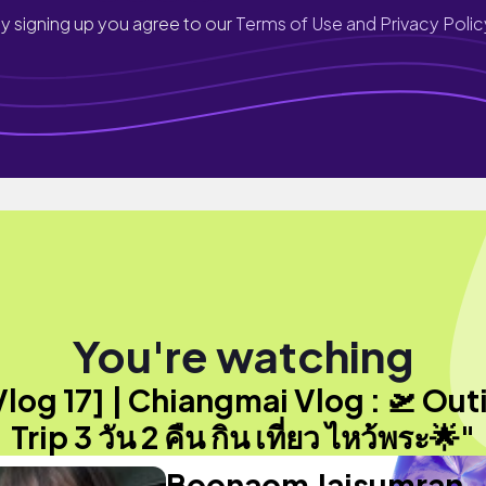
y signing up you agree to our
Terms of Use and Privacy Polic
You're watching
Vlog 17] | Chiangmai Vlog : 🛫 Out
Trip 3 วัน 2 คืน กิน เที่ยว ไหว้พระ🌟"
Boonaom Jaisumran