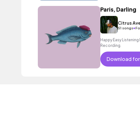
Paris, Darling
Citrus Av
•
51 songs
Fo
Happy Easy Listening 
Recording.
Download for