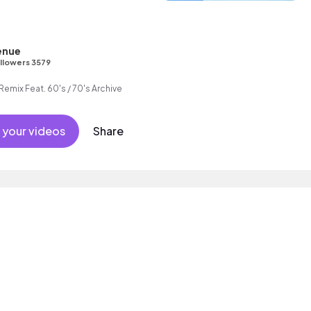
enue
llowers 3579
Remix Feat. 60's / 70's Archive
 your videos
Share