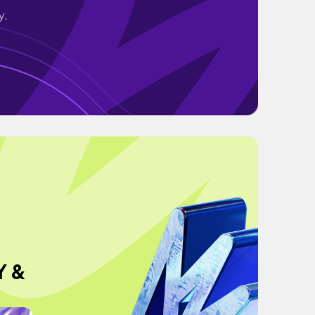
y.
Y &