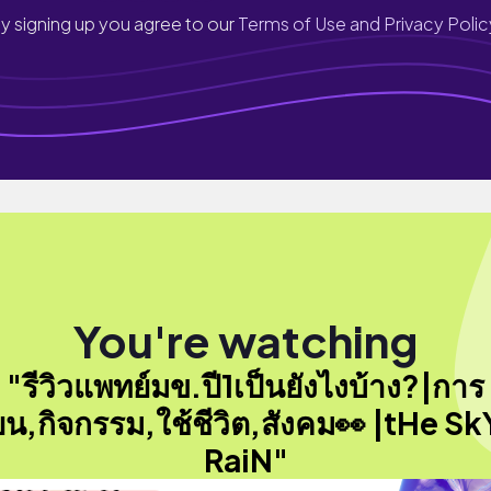
y signing up you agree to our
Terms of Use and Privacy Polic
You're watching
"รีวิวแพทย์มข.ปี1เป็นยังไงบ้าง?|การ
ียน,กิจกรรม,ใช้ชีวิต,สังคม👀 |tHe Sk
RaiN"