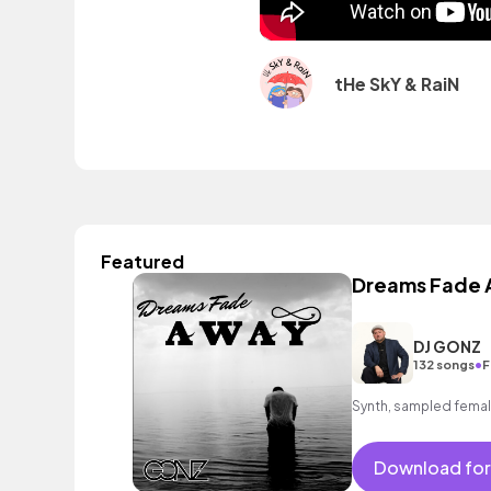
tHe SkY & RaiN
Featured
Dreams Fade
DJ GONZ
•
132 songs
F
Synth, sampled femal
Download for