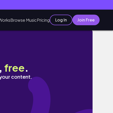
Log In
Join Free
Works
Browse Music
Pricing
,
free
.
 your content.