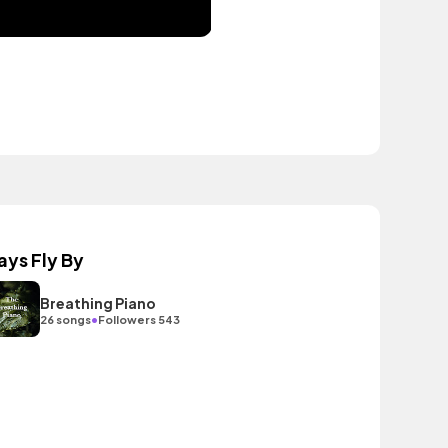
ays Fly By
Breathing Piano
•
26 songs
Followers 543