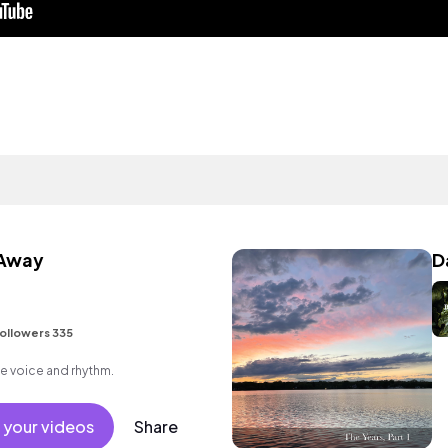
 Away
D
ollowers 335
e voice and rhythm.
 your videos
Share