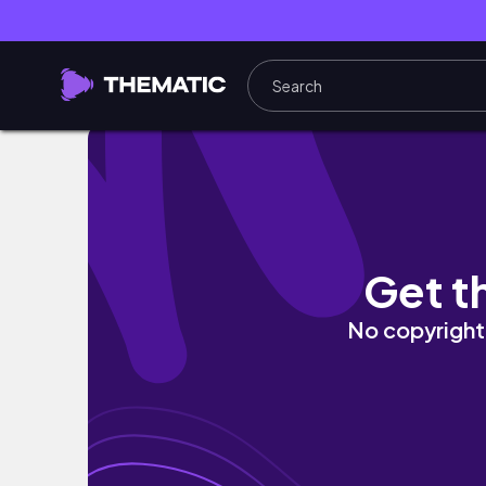
รีวิวแพทย์มข.ปี1เป็นยังไงบ้าง?|การเรียน,กิจกรรม
Get t
No copyright 