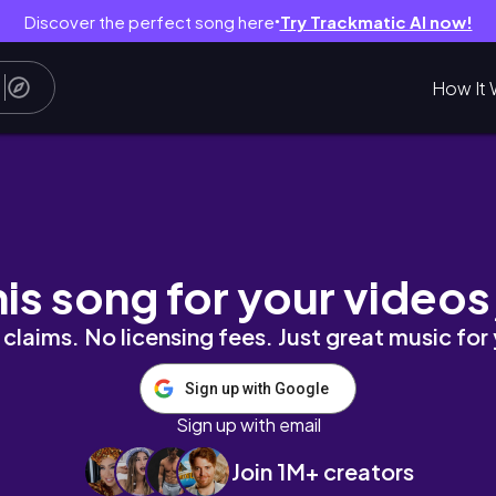
Discover the perfect song here
Try Trackmatic AI now!
●
How It 
,ใช้ชีวิต,สังคม👀 |tHe SkY & RaiN
his song for your videos
claims. No licensing fees. Just great music for
Sign up with Google
Sign up with email
Join 1M+ creators