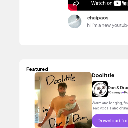
chaipaos
hi I'm a new youtub
Featured
Doolittle
Dan & Dr
•
10 songs
Fo
Warm and longing, fea
lead vocals and drums
mood.
Download for