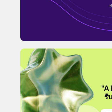
B
"A 
รั