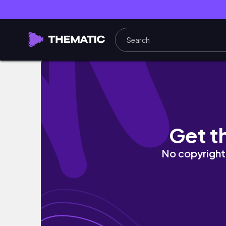
A Day In My Life 🌻✨ อีก 1 วันสำคัญ ไปงานรับใบ
Get t
No copyright 