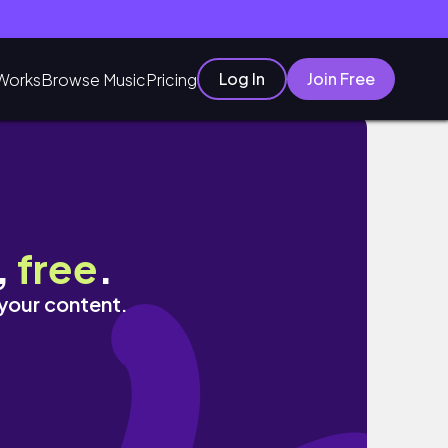
Log In
Join Free
Works
Browse Music
Pricing
HAIPAOS
,
free
.
 your content.