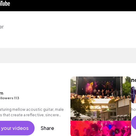
er
n
um
llowers 113
turing mellow acoustic guitar, male
ho
 that create a reflective, sincere
 your videos
Share