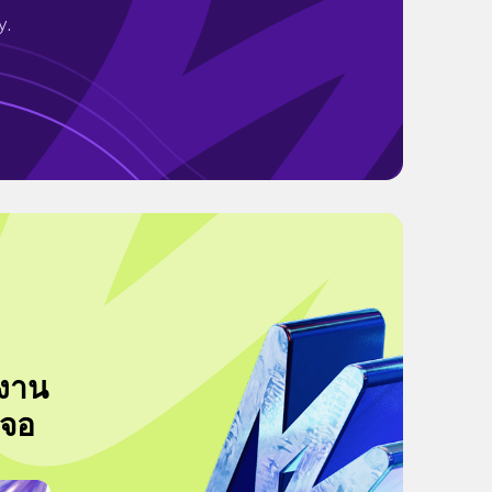
y.
ปงาน
เจอ