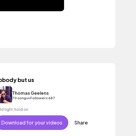
obody but us
Thomas Geelens
•
70 songs
Followers 687
ld tight, hold on
Download for your videos
Share