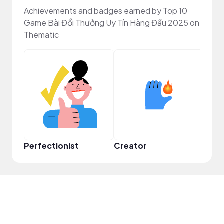
Achievements and badges earned by Top 10
Game Bài Đổi Thưởng Uy Tín Hàng Đầu 2025 on
Thematic
Perfectionist
Creator