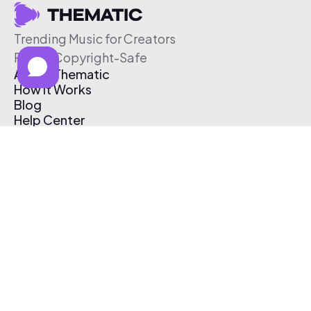
Trending Music for Creators
Free & Copyright-Safe
About Thematic
How It Works
Blog
Help Center
Affiliate Program
Pricing
Thematic App
Creator Toolkit
Contact Us
Submit Music
Log In
Create Free Account