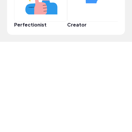
Perfectionist
Creator