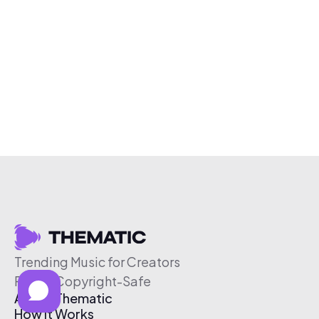
Trending Music for Creators
Free & Copyright-Safe
About Thematic
How It Works