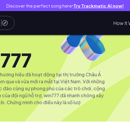
Discover the perfect song here
Try Trackmatic AI now!
●
How It 
777
thương hiệu đã hoạt động tại thị trường Châu Á
ăm qua và vừa mới ra mắt tại Việt Nam. Với những
c đáo cùng sự phong phú của các trò chơi, cộng
nh của đội ngũ hỗ trợ, win777 đã nhanh chóng xây
ín. Chứng minh cho điều này là số lượ