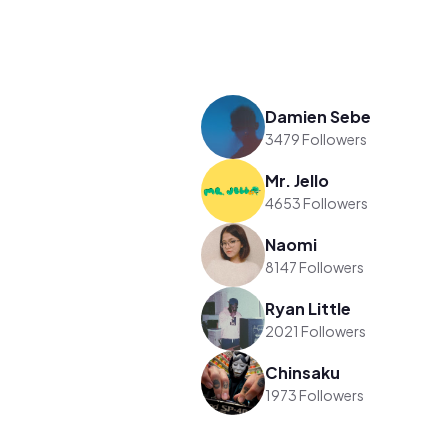
Damien Sebe
3479 Followers
Mr. Jello
4653 Followers
Naomi
8147 Followers
Ryan Little
2021 Followers
Chinsaku
1973 Followers