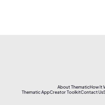
About Thematic
How It
Thematic App
Creator Toolkit
Contact Us