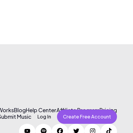
 Works
Blog
Help Center
Affiliate Program
Pricing
Submit Music
Log In
Create Free Account