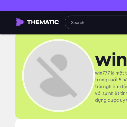
win
win777 là một 
trong suốt 5 n
trải nghiệm độ
với sự nhiệt tì
dựng được uy t