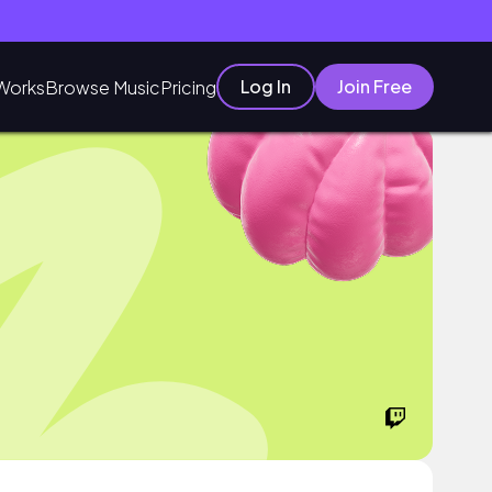
Log In
Join Free
Works
Browse Music
Pricing