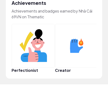
Achievements
Achievements and badges earned by Nhà Cái
69VN on Thematic
Perfectionist
Creator