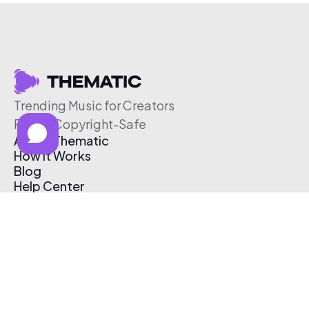
Trending Music for Creators
Free & Copyright-Safe
About Thematic
How It Works
Blog
Help Center
Affiliate Program
Pricing
Thematic App
Creator Toolkit
Contact Us
Submit Music