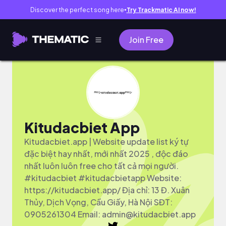
Discover the perfect song here
Try Trackmatic AI now!
●
Join Free
Kitudacbiet App
Kitudacbiet.app | Website update list ký tự
đặc biệt hay nhất, mới nhất 2025 , độc đáo
nhất luôn luôn free cho tất cả mọi người.
#kitudacbiet #kitudacbietapp Website:
https://kitudacbiet.app/ Địa chỉ: 13 Đ. Xuân
Thủy, Dịch Vọng, Cầu Giấy, Hà Nội SĐT:
0905261304 Email:
admin@kitudacbiet.app