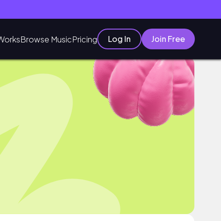
Log In
Join Free
Works
Browse Music
Pricing