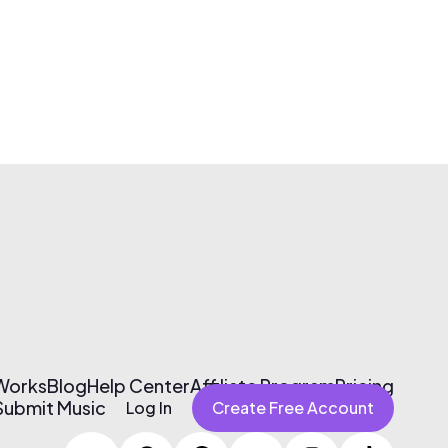
 Works
Blog
Help Center
Affiliate Program
Pricing
Submit Music
Log In
Create Free Account