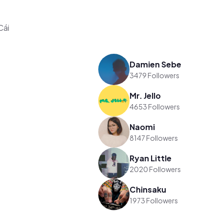
Cái
Damien Sebe
3479 Followers
Mr. Jello
4653 Followers
Naomi
8147 Followers
Ryan Little
2020 Followers
Chinsaku
1973 Followers