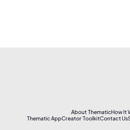
About Thematic
How It
Thematic App
Creator Toolkit
Contact Us