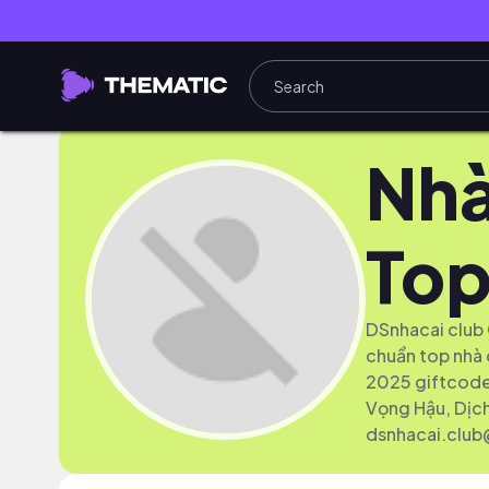
Nhà
Top
DSnhacai club C
chuẩn top nhà c
2025 giftcode! 
Vọng Hậu, Dịch
dsnhacai.clu