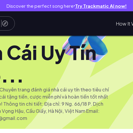
Discover the perfect song here
Try Trackmatic AI now!
●
How It 
 Cái Uy Tín
...
huyên trang đánh giá nhà cái uy tín theo tiêu chí
ái tặng tiền, cược miễn phí và hoàn tiền tốt nhất
Thông tin chi tiết: Địa chỉ: 9 Ng. 66/18 P. Dịch
 Vọng Hậu, Cầu Giấy, Hà Nội, Việt Nam Email:
b@gmail.com