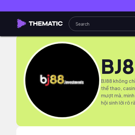
BJ
BJ88 không chỉ 
thể thao, casi
mượt mà, minh 
hội sinh lời rõ 