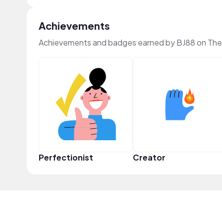
Achievements
Achievements and badges earned by BJ88 on The
Perfectionist
Creator