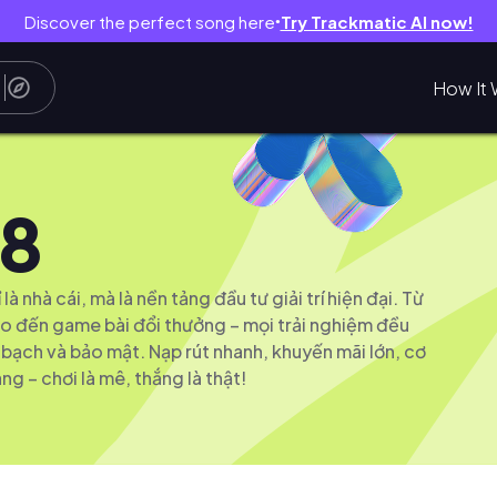
Discover the perfect song here
Try Trackmatic AI now!
●
How It 
88
là nhà cái, mà là nền tảng đầu tư giải trí hiện đại. Từ
no đến game bài đổi thưởng – mọi trải nghiệm đều
bạch và bảo mật. Nạp rút nhanh, khuyến mãi lớn, cơ
ràng – chơi là mê, thắng là thật!