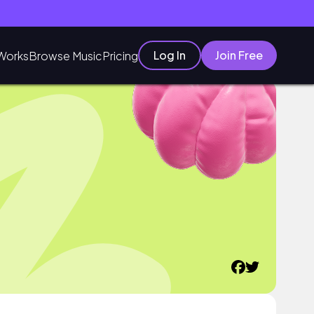
Log In
Join Free
Works
Browse Music
Pricing