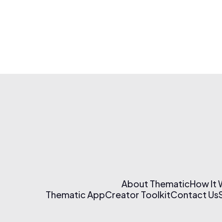
About Thematic
How It
Thematic App
Creator Toolkit
Contact Us