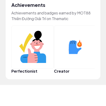
Achievements
Achievements and badges earned by MOT88
Thiên Đường Giải Trí on Thematic
Perfectionist
Creator