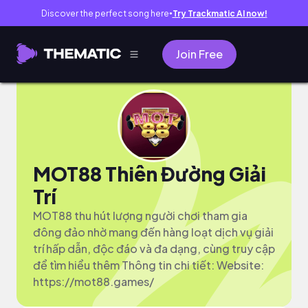
Discover the perfect song here
Try Trackmatic AI now!
●
Join Free
MOT88 Thiên Đường Giải
Trí
MOT88 thu hút lượng người chơi tham gia
đông đảo nhờ mang đến hàng loạt dịch vụ giải
trí hấp dẫn, độc đáo và đa dạng, cùng truy cập
để tìm hiểu thêm Thông tin chi tiết: Website:
https://mot88.games/