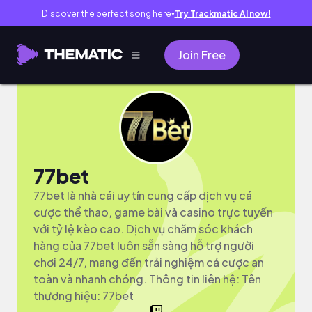
Discover the perfect song here
Try Trackmatic AI now!
●
Join Free
77bet
77bet là nhà cái uy tín cung cấp dịch vụ cá
cược thể thao, game bài và casino trực tuyến
với tỷ lệ kèo cao. Dịch vụ chăm sóc khách
hàng của 77bet luôn sẵn sàng hỗ trợ người
chơi 24/7, mang đến trải nghiệm cá cược an
toàn và nhanh chóng. Thông tin liên hệ: Tên
thương hiệu: 77bet