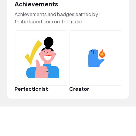
Achievements
Achievements and badges earned by
thabetsport com on Thematic
Perfectionist
Creator