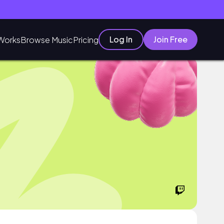
Log In
Join Free
Works
Browse Music
Pricing