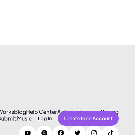
 Works
Blog
Help Center
Affiliate Program
Pricing
Submit Music
Log In
Create Free Account