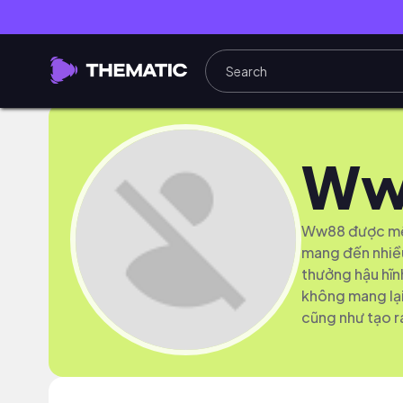
Ww
Ww88 được mệnh
mang đến nhiều
thưởng hậu hĩn
không mang lại 
cũng như tạo r