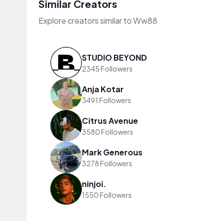
Similar Creators
Explore creators similar to Ww88
STUDIO BEYOND
2345 Followers
Anja Kotar
3491 Followers
Citrus Avenue
3580 Followers
Mark Generous
3278 Followers
ninjoi.
1550 Followers