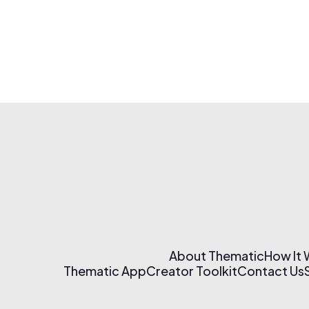
About Thematic
How It
Thematic App
Creator Toolkit
Contact Us