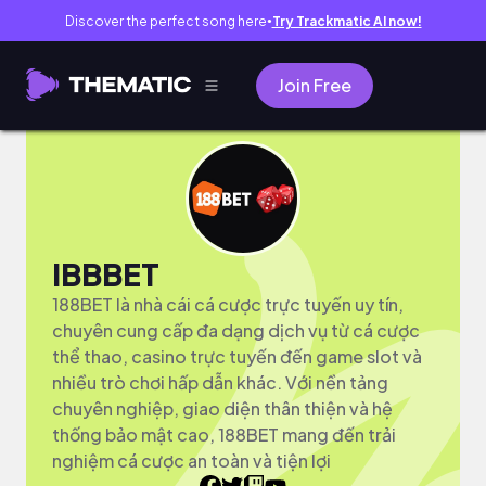
Discover the perfect song here
Try Trackmatic AI now!
●
Join Free
IBBBET
188BET là nhà cái cá cược trực tuyến uy tín,
chuyên cung cấp đa dạng dịch vụ từ cá cược
thể thao, casino trực tuyến đến game slot và
nhiều trò chơi hấp dẫn khác. Với nền tảng
chuyên nghiệp, giao diện thân thiện và hệ
thống bảo mật cao, 188BET mang đến trải
nghiệm cá cược an toàn và tiện lợi