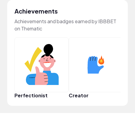
Achievements
Achievements and badges earned by IBBBET
on Thematic
Perfectionist
Creator