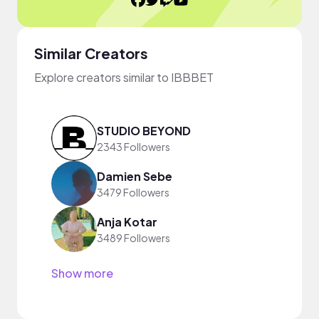
Similar Creators
Explore creators similar to IBBBET
STUDIO BEYOND
2343 Followers
Damien Sebe
3479 Followers
Anja Kotar
3489 Followers
Show more