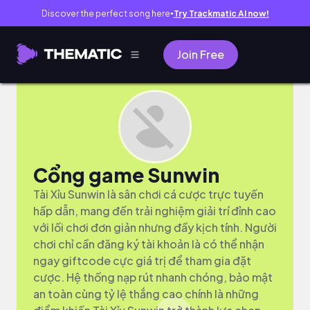
Discover the perfect song here
Try Trackmatic AI now!
●
Join Free
Cổng game Sunwin
Tài Xỉu Sunwin là sân chơi cá cược trực tuyến
hấp dẫn, mang đến trải nghiệm giải trí đỉnh cao
với lối chơi đơn giản nhưng đầy kịch tính. Người
chơi chỉ cần đăng ký tài khoản là có thể nhận
ngay giftcode cực giá trị để tham gia đặt
cược. Hệ thống nạp rút nhanh chóng, bảo mật
an toàn cùng tỷ lệ thắng cao chính là những