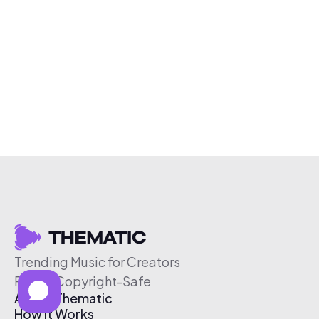
Trending Music for Creators
Free & Copyright-Safe
About Thematic
How It Works