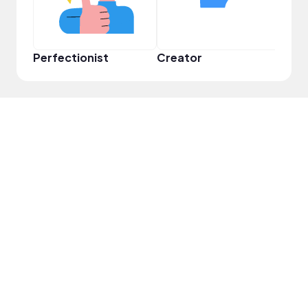
Perfectionist
Creator