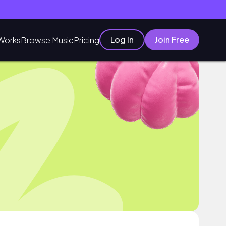
Log In
Join Free
Works
Browse Music
Pricing