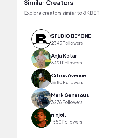
Similar Creators
Explore creators similar to 8KBET
STUDIO BEYOND
2345 Followers
Anja Kotar
3491 Followers
Citrus Avenue
3580 Followers
Mark Generous
3278 Followers
ninjoi.
1550 Followers