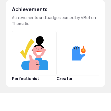
Achievements
Achievements and badges earned by VBet on
Thematic
Perfectionist
Creator