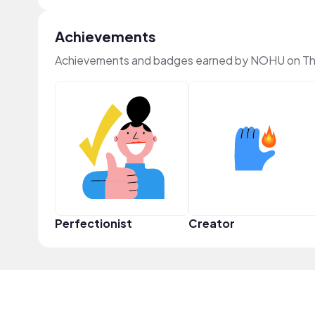
Achievements
Achievements and badges earned by NOHU on T
Perfectionist
Creator