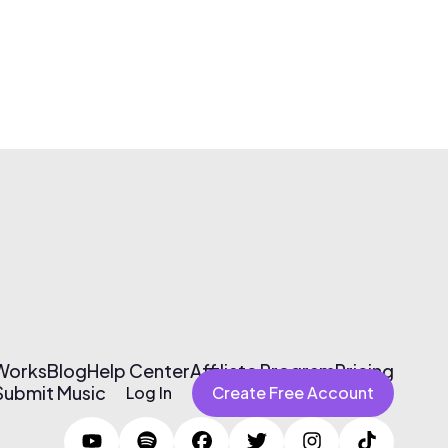
 Works
Blog
Help Center
Affiliate Program
Pricing
Submit Music
Log In
Create Free Account