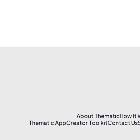
About Thematic
How It
Thematic App
Creator Toolkit
Contact Us