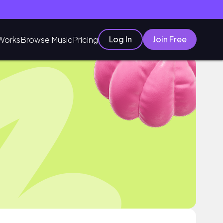
Log In
Join Free
Works
Browse Music
Pricing