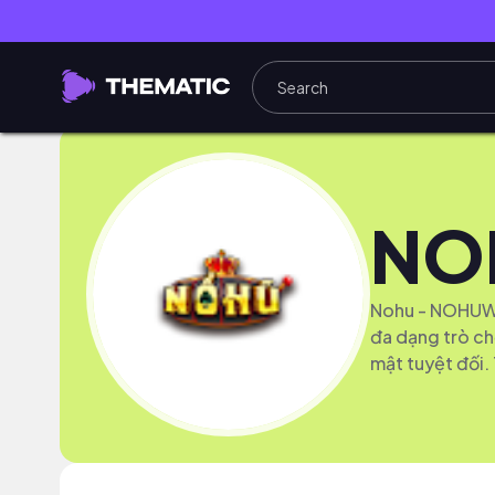
NO
Nohu - NOHUWIN 
đa dạng trò ch
mật tuyệt đối.