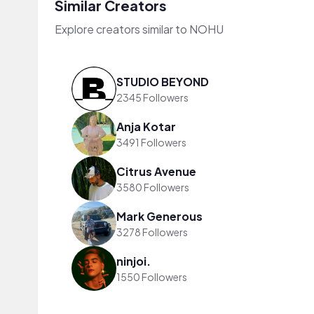
Similar Creators
Explore creators similar to NOHU
STUDIO BEYOND
2345 Followers
Anja Kotar
3491 Followers
Citrus Avenue
3580 Followers
Mark Generous
3278 Followers
ninjoi.
1550 Followers