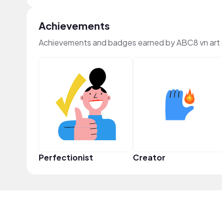
Achievements
Achievements and badges earned by ABC8 vn art
Perfectionist
Creator