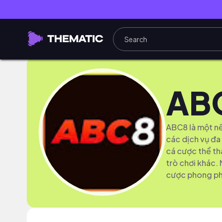
ABC
ABC8 là một nề
các dịch vụ đ
cá cược thể th
trò chơi khác. 
cược phong ph