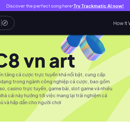
Discover the perfect song here
Try Trackmatic AI now!
●
How It 
8 vn art
n tảng cá cược trực tuyến khá nổi bật, cung cấp
a dạng trong ngành công nghiệp cá cược, bao gồm
ao, casino trực tuyến, game bài, slot game và nhiều
Nhà cái này hướng tới việc mang lại trải nghiệm cá
ú và hấp dẫn cho người chơi