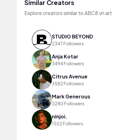
Similar Creators
Explore creators similar to ABC8 vn art
STUDIO BEYOND
2347 Followers
Anja Kotar
3494 Followers
Citrus Avenue
3582 Followers
Mark Generous
3280 Followers
ninjoi.
1552 Followers