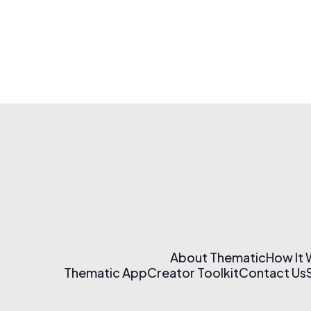
About Thematic
How It
Thematic App
Creator Toolkit
Contact Us