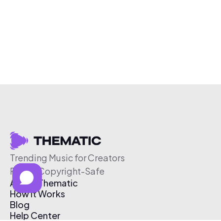
Trending Music for Creators
Free & Copyright-Safe
About Thematic
How It Works
Blog
Help Center