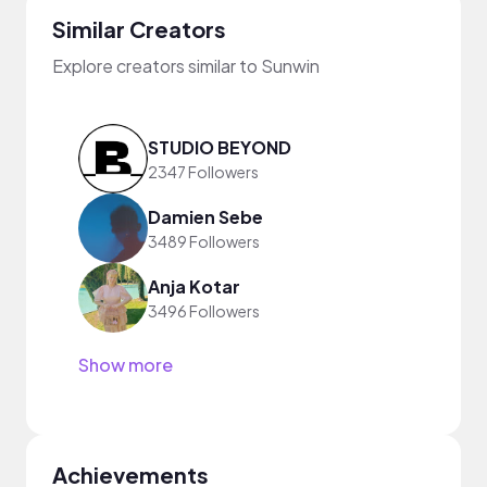
Similar Creators
Explore creators similar to Sunwin
STUDIO BEYOND
2347 Followers
Damien Sebe
3489 Followers
Anja Kotar
3496 Followers
Show more
Achievements