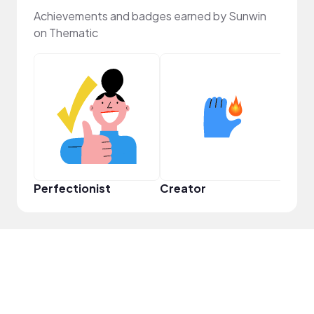
Achievements and badges earned by Sunwin
on Thematic
Perfectionist
Creator