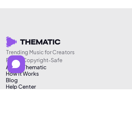
Trending Music for Creators
Free & Copyright-Safe
About Thematic
How It Works
Blog
Help Center
Affiliate Program
Pricing
Thematic App
Creator Toolkit
Contact Us
Submit Music