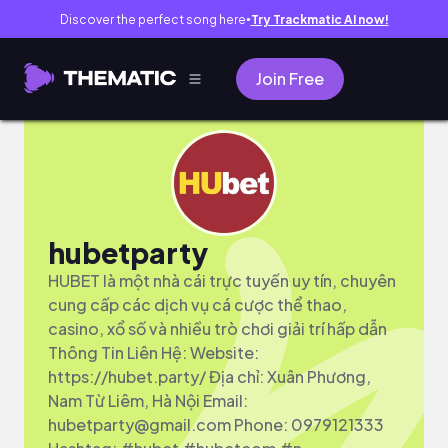
Discover the perfect song here
Try Trackmatic AI now!
●
Join Free
hubetparty
HUBET là một nhà cái trực tuyến uy tín, chuyên
cung cấp các dịch vụ cá cược thể thao,
casino, xổ số và nhiều trò chơi giải trí hấp dẫn
Thông Tin Liên Hệ: Website:
https://hubet.party/ Địa chỉ: Xuân Phương,
Nam Từ Liêm, Hà Nội Email:
hubetparty@gmail.com
Phone: 0979121333