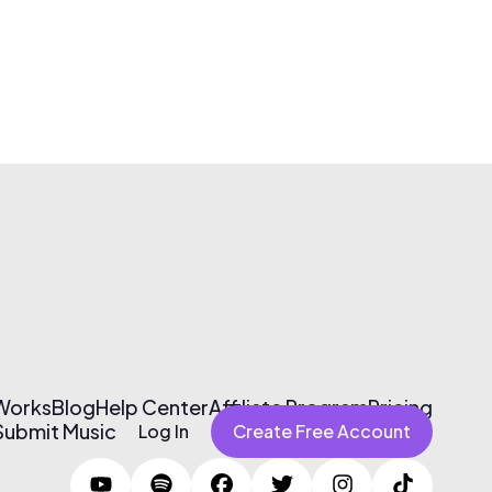
 Works
Blog
Help Center
Affiliate Program
Pricing
Submit Music
Log In
Create Free Account