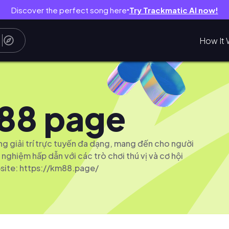
Discover the perfect song here
Try Trackmatic AI now!
●
How It 
88 page
ng giải trí trực tuyến đa dạng, mang đến cho người
 nghiệm hấp dẫn với các trò chơi thú vị và cơ hội
site: https://km88.page/