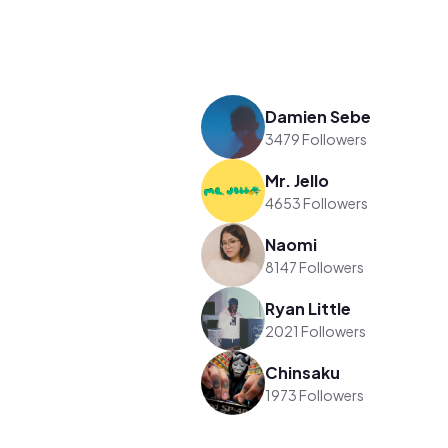
Damien Sebe
3479 Followers
Mr. Jello
4653 Followers
Naomi
8147 Followers
Ryan Little
2021 Followers
Chinsaku
1973 Followers