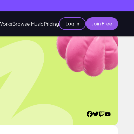
Log In
Join Free
Works
Browse Music
Pricing