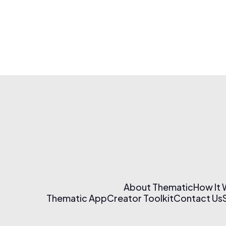
About Thematic
How It
Thematic App
Creator Toolkit
Contact Us