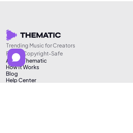
Trending Music for Creators
Free & Copyright-Safe
About Thematic
How It Works
Blog
Help Center
Affiliate Program
Pricing
Thematic App
Creator Toolkit
Contact Us
Submit Music