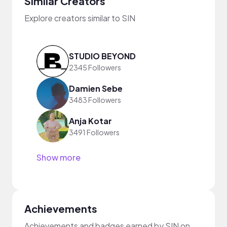
Similar Creators
Explore creators similar to SIN
STUDIO BEYOND
2345 Followers
Damien Sebe
3483 Followers
Anja Kotar
3491 Followers
Show more
Achievements
Achievements and badges earned by SIN on