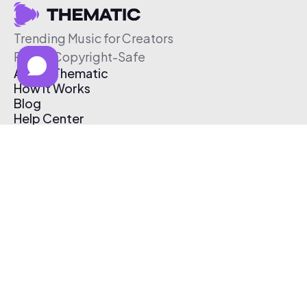
Trending Music for Creators
Free & Copyright-Safe
About Thematic
How It Works
Blog
Help Center
Affiliate Program
Pricing
Thematic App
Creator Toolkit
Contact Us
Submit Music
Log In
Create Free Account