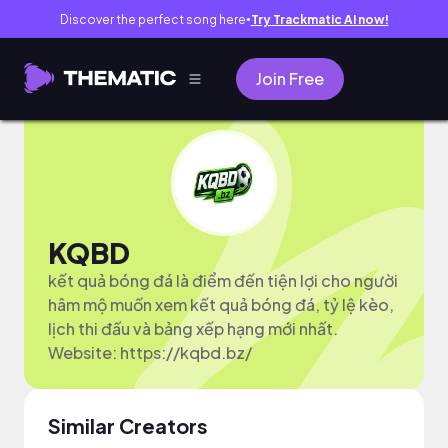
Discover the perfect song here
Try Trackmatic AI now!
●
Join Free
KQBD
kết quả bóng đá là điểm đến tiện lợi cho người
hâm mộ muốn xem kết quả bóng đá, tỷ lệ kèo,
lịch thi đấu và bảng xếp hạng mới nhất.
Website: https://kqbd.bz/
Similar Creators