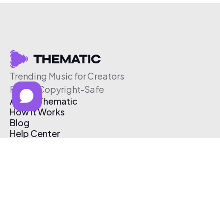
Trending Music for Creators
Free & Copyright-Safe
About Thematic
How It Works
Blog
Help Center
Affiliate Program
Pricing
Thematic App
Creator Toolkit
Contact Us
Submit Music