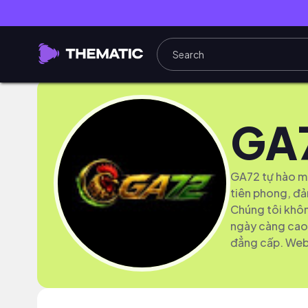
GA
GA72 tự hào ma
tiên phong, đả
Chúng tôi khô
ngày càng cao 
đẳng cấp. Web