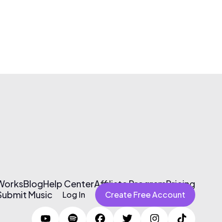
 Works
Blog
Help Center
Affiliate Program
Pricing
Submit Music
Log In
Create Free Account