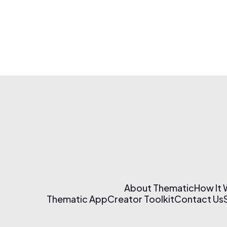
About Thematic
How It
Thematic App
Creator Toolkit
Contact Us