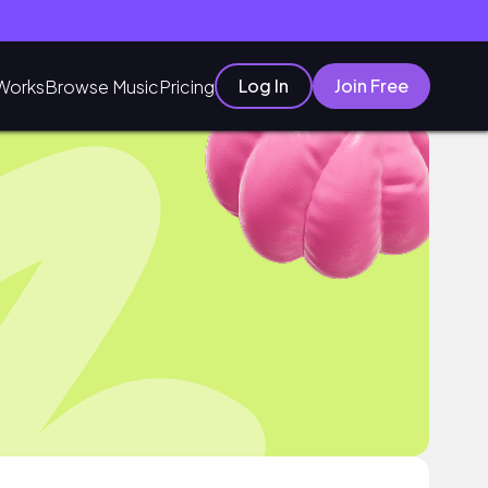
Log In
Join Free
Works
Browse Music
Pricing