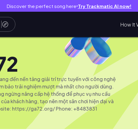
Discover the perfect song here
Try Trackmatic AI now!
●
How It 
72
ng đến nền tảng giải trí trực tuyến với công nghệ
m bảo trải nghiệm mượt mà nhất cho người dùng.
ng ngừng nâng cấp hệ thống để phục vụ nhu cầu
của khách hàng, tạo nên một sân chơi hiện đại và
site: https://ga72.org/ Phone: +8483831