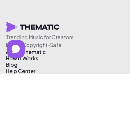
Trending Music for Creators
Free & Copyright-Safe
About Thematic
How It Works
Blog
Help Center
Affiliate Program
Pricing
Thematic App
Creator Toolkit
Contact Us
Submit Music
Log In