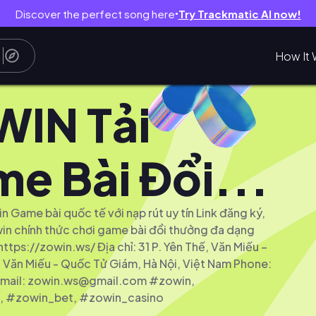
Discover the perfect song here
Try Trackmatic AI now!
●
How It 
IN Tải
e Bài Đổi...
 Game bài quốc tế với nạp rút uy tín Link đăng ký,
n chính thức chơi game bài đổi thưởng đa dạng
ttps://zowin.ws/ Địa chỉ: 31 P. Yên Thế, Văn Miếu –
Văn Miếu - Quốc Tử Giám, Hà Nội, Việt Nam Phone:
mail:
zowin.ws@gmail.com
#zowin,
 #zowin_bet, #zowin_casino