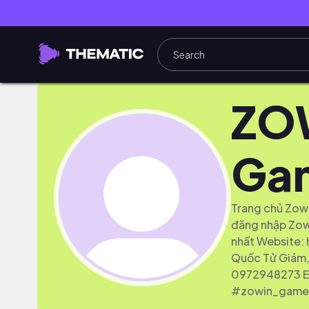
ZOW
Gam
Trang chủ Zowin
đăng nhập Zowi
nhất Website: h
Quốc Tử Giám, 
0972948273 E
#zowin_game,