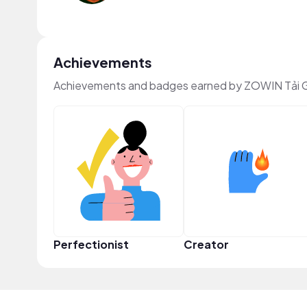
Achievements
Achievements and badges earned by ZOWIN Tải 
Perfectionist
Creator