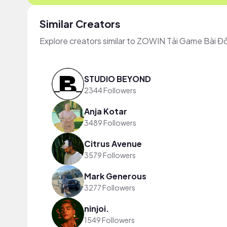
Similar Creators
Explore creators similar to ZOWIN Tải Game Bài Đ
STUDIO BEYOND
2344 Followers
Anja Kotar
3489 Followers
Citrus Avenue
3579 Followers
Mark Generous
3277 Followers
ninjoi.
1549 Followers