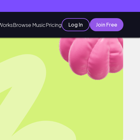
Log In
Join Free
Works
Browse Music
Pricing