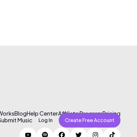
 Works
Blog
Help Center
Affiliate Program
Pricing
Submit Music
Log In
Create Free Account