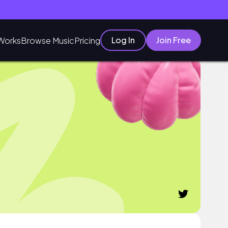
Log In
Join Free
Works
Browse Music
Pricing