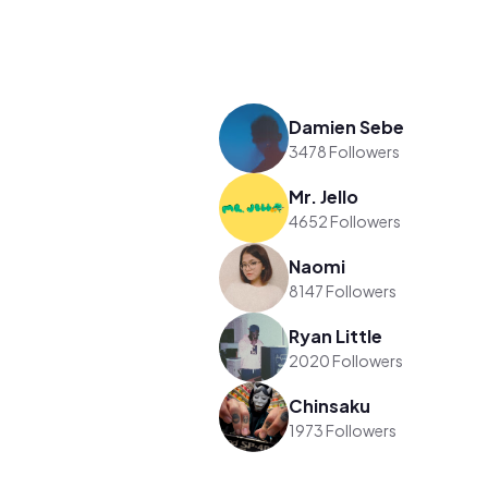
Damien Sebe
3478 Followers
Mr. Jello
4652 Followers
Naomi
8147 Followers
Ryan Little
2020 Followers
Chinsaku
1973 Followers