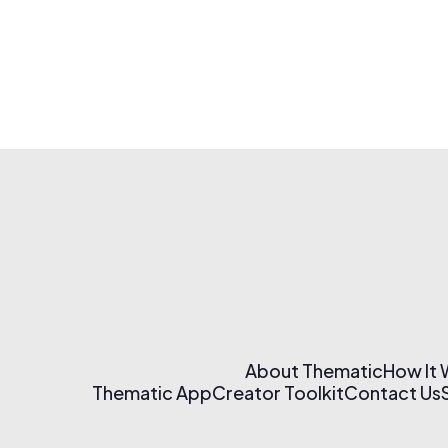
About Thematic
How It
Thematic App
Creator Toolkit
Contact Us