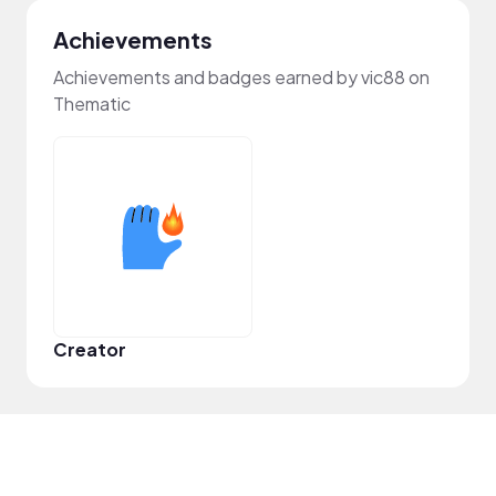
Achievements
Achievements and badges earned by vic88 on
Thematic
Creator