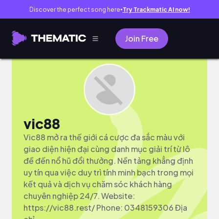
Discover the perfect song here
Try Trackmatic AI now!
●
Join Free
vic88
Vic88 mở ra thế giới cá cược đa sắc màu với
giao diện hiện đại cùng danh mục giải trí từ lô
đề đến nổ hũ đổi thưởng. Nền tảng khẳng định
uy tín qua việc duy trì tính minh bạch trong mọi
kết quả và dịch vụ chăm sóc khách hàng
chuyên nghiệp 24/7. Website:
https://vic88.rest/ Phone: 0348159306 Địa