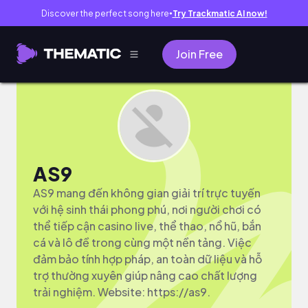
Discover the perfect song here
Try Trackmatic AI now!
●
Join Free
AS9
AS9 mang đến không gian giải trí trực tuyến
với hệ sinh thái phong phú, nơi người chơi có
thể tiếp cận casino live, thể thao, nổ hũ, bắn
cá và lô đề trong cùng một nền tảng. Việc
đảm bảo tính hợp pháp, an toàn dữ liệu và hỗ
trợ thường xuyên giúp nâng cao chất lượng
trải nghiệm. Website: https://as9.