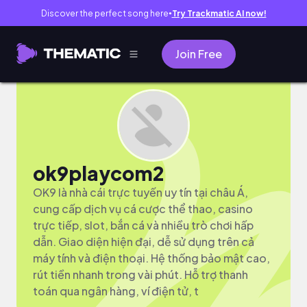
Discover the perfect song here
Try Trackmatic AI now!
●
Join Free
ok9playcom2
OK9 là nhà cái trực tuyến uy tín tại châu Á,
cung cấp dịch vụ cá cược thể thao, casino
trực tiếp, slot, bắn cá và nhiều trò chơi hấp
dẫn. Giao diện hiện đại, dễ sử dụng trên cả
máy tính và điện thoại. Hệ thống bảo mật cao,
rút tiền nhanh trong vài phút. Hỗ trợ thanh
toán qua ngân hàng, ví điện tử, t