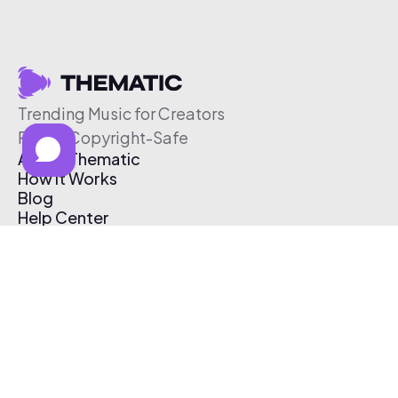
Trending Music for Creators
Free & Copyright-Safe
About Thematic
How It Works
Blog
Help Center
Affiliate Program
Pricing
Thematic App
Creator Toolkit
Contact Us
Submit Music
Log In