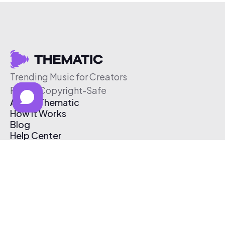
Trending Music for Creators
Free & Copyright-Safe
About Thematic
How It Works
Blog
Help Center
Affiliate Program
Pricing
Thematic App
Creator Toolkit
Contact Us
Submit Music