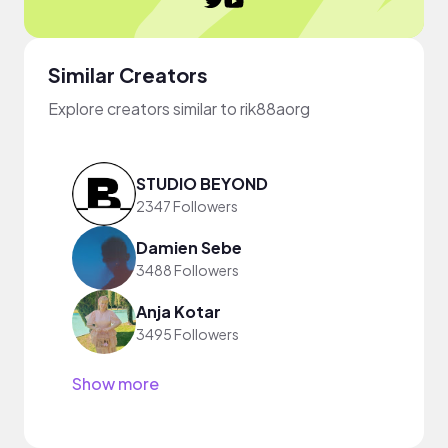
Similar Creators
Explore creators similar to rik88aorg
STUDIO BEYOND
2347 Followers
Damien Sebe
3488 Followers
Anja Kotar
3495 Followers
Show more