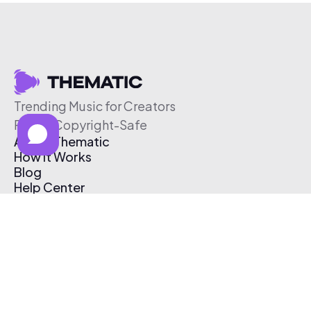
Trending Music for Creators
Free & Copyright-Safe
About Thematic
How It Works
Blog
Help Center
Affiliate Program
Pricing
Thematic App
Creator Toolkit
Contact Us
Submit Music