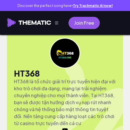
Discover the perfect song here
Try Trackmatic AI now!
●
Join Free
HT368
HT368 là tổ chức giải trí trực tuyến hiện đại với
kho trò chơi đa dạng, mang lại trải nghiệm
chuyên nghiệp cho mọi thành viên. Tại HT368,
bạn sẽ được tận hưởng dịch vụ nạp rút nhanh
chóng và hệ thống bảo mật thông tin tuyệt
đối. Nền tảng cung cấp hàng loạt các trò chơi
từ casino trực tuyến đến cá cư