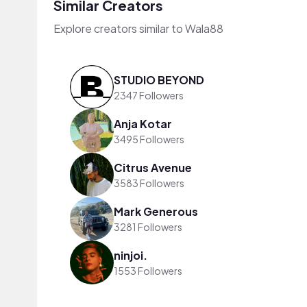
Similar Creators
Explore creators similar to Wala88
STUDIO BEYOND
2347 Followers
Anja Kotar
3495 Followers
Citrus Avenue
3583 Followers
Mark Generous
3281 Followers
ninjoi.
1553 Followers