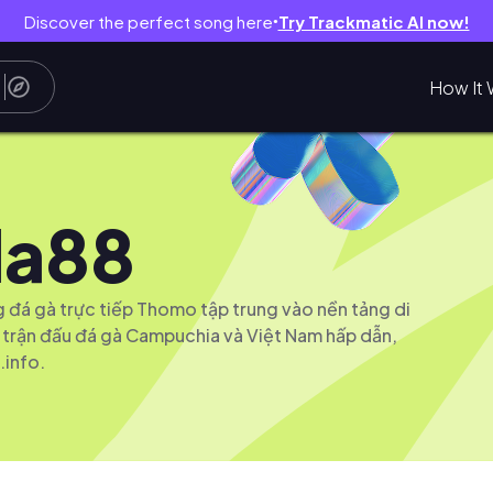
Discover the perfect song here
Try Trackmatic AI now!
●
How It 
la88
g đá gà trực tiếp Thomo tập trung vào nền tảng di
 trận đấu đá gà Campuchia và Việt Nam hấp dẫn,
.info.