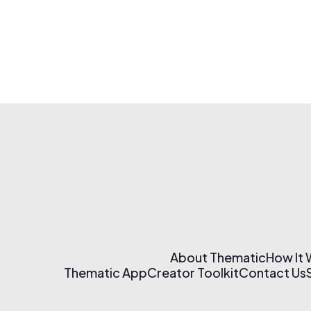
About Thematic
How It
Thematic App
Creator Toolkit
Contact Us