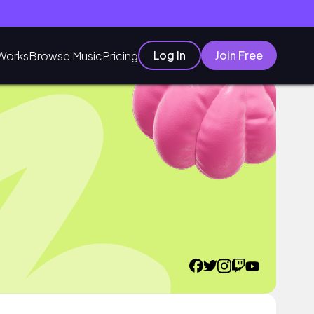
Log In
Join Free
Works
Browse Music
Pricing