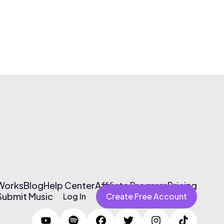
 Works
Blog
Help Center
Affiliate Program
Pricing
Submit Music
Log In
Create Free Account