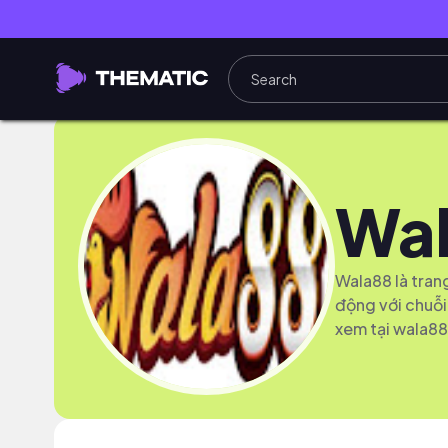
Wa
Wala88 là tran
động với chuỗi
xem tại wala88