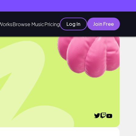
Log In
Join Free
Works
Browse Music
Pricing