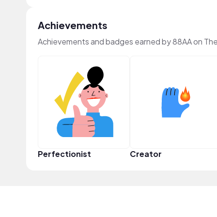
Achievements
Achievements and badges earned by 88AA on Th
Perfectionist
Creator