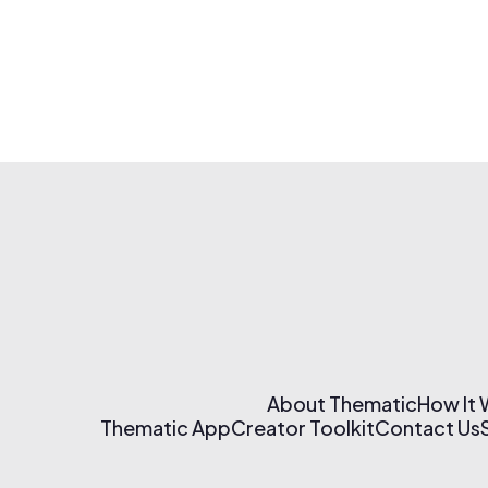
About Thematic
How It
Thematic App
Creator Toolkit
Contact Us