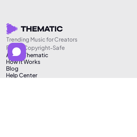
Trending Music for Creators
Free & Copyright-Safe
About Thematic
How It Works
Blog
Help Center
Affiliate Program
Pricing
Thematic App
Creator Toolkit
Contact Us
Submit Music
Log In