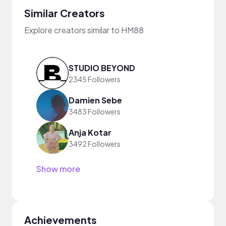
Similar Creators
Explore creators similar to HM88
STUDIO BEYOND
2345 Followers
Damien Sebe
3483 Followers
Anja Kotar
3492 Followers
Show more
Achievements