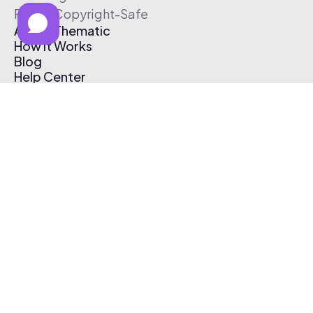
Free & Copyright-Safe
About Thematic
How It Works
Blog
Help Center
Affiliate Program
Pricing
Thematic App
Creator Toolkit
Contact Us
Submit Music
Log In
Create Free Account