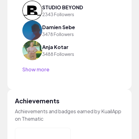
STUDIO BEYOND
2343 Followers
Damien Sebe
3478 Followers
Anja Kotar
3488 Followers
Show more
Achievements
Achievements and badges earned by KuailApp
on Thematic