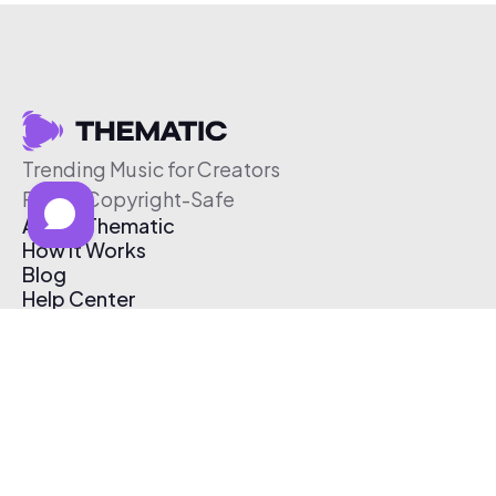
Trending Music for Creators
Free & Copyright-Safe
About Thematic
How It Works
Blog
Help Center
Affiliate Program
Pricing
Thematic App
Creator Toolkit
Contact Us
Submit Music