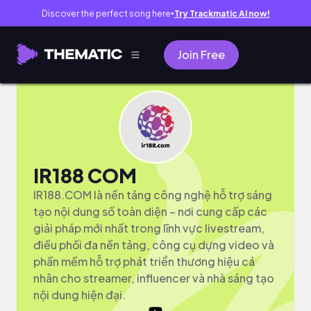
Discover the perfect song here
Try Trackmatic AI now!
●
Join Free
IR188 COM
IR188.COM là nền tảng công nghệ hỗ trợ sáng
tạo nội dung số toàn diện – nơi cung cấp các
giải pháp mới nhất trong lĩnh vực livestream,
điều phối đa nền tảng, công cụ dựng video và
phần mềm hỗ trợ phát triển thương hiệu cá
nhân cho streamer, influencer và nhà sáng tạo
nội dung hiện đại.