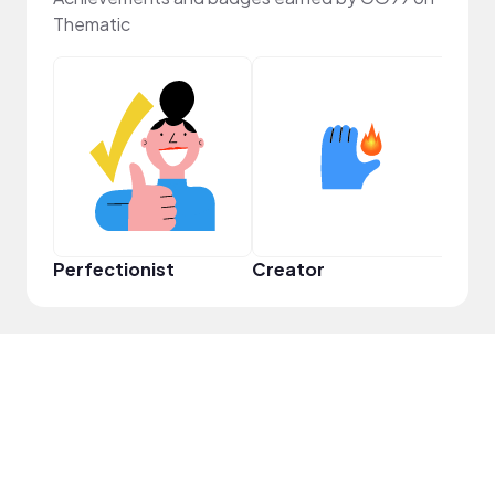
Thematic
Perfectionist
Creator