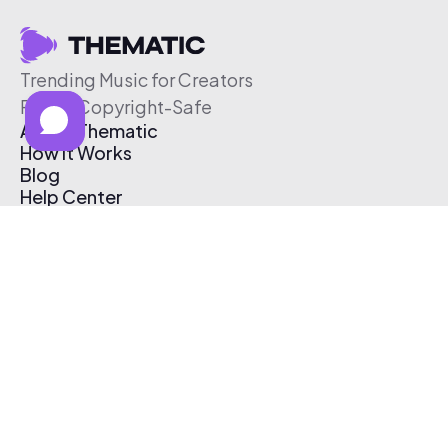
Trending Music for Creators
Free & Copyright-Safe
About Thematic
How It Works
Blog
Help Center
Affiliate Program
Pricing
Thematic App
Creator Toolkit
Contact Us
Submit Music
Log In
Create Free Account