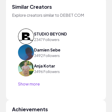
Similar Creators
Explore creators similar to DEBET COM
STUDIO BEYOND
2347 Followers
Damien Sebe
3492 Followers
Anja Kotar
3496 Followers
Show more
Achievements