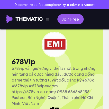
Discover the perfect song here
Try Trackmatic AI now!
●
Join Free
678Vip
678vip vẫn giữ vững vị thế là một trong những
nền tảng cá cược hàng đầu, được cộng đồng
game thủ tin tưởng tuyệt đối, đăng ký +678k
#678vip #678vipeucom
https://678vip.eu.com/ 0988 686868 158
Pasteur, Bến Nghé, Quận 1, Thành phố Hồ Chí
Minh, Việt Nam