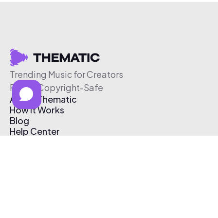
Trending Music for Creators
Free & Copyright-Safe
About Thematic
How It Works
Blog
Help Center
Affiliate Program
Pricing
Thematic App
Creator Toolkit
Contact Us
Submit Music